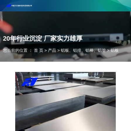
河南丰尔彻新材料科技有限公司欢迎合作咨询！
联系电话：18037947756
20年行业沉淀 厂家实力雄厚
您当前的位置 ： 首 页
>
产品
>
铝板、铝排、铝棒、铝管
>
铝板