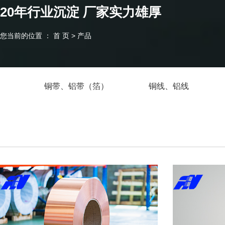
20年行业沉淀 厂家实力雄厚
您当前的位置 ： 首 页
>
产品
铜带、铝带（箔）
铜线、铝线