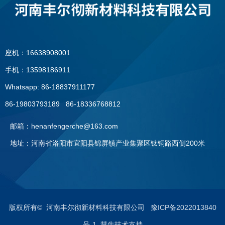
座机：16638908001
手机：13598186911
Whatsapp: 86-18837911177
86-19803793189 86-18336768812
邮箱：henanfengerche@163.com
地址：河南省洛阳市宜阳县锦屏镇产业集聚区钛铜路西侧200米
座机：0379—60896091
手机：13598186911
版权所有© 河南丰尔彻新材料科技有限公司
豫ICP备2022013840
号-1 慧牛技术支持