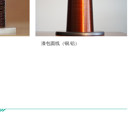
漆包圆线（铜.铝）