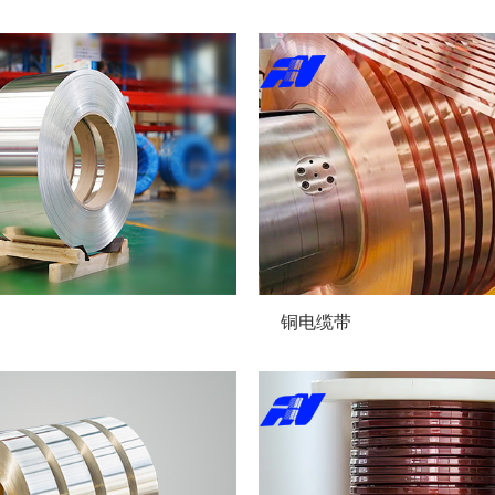
0379—60896
铜电缆带