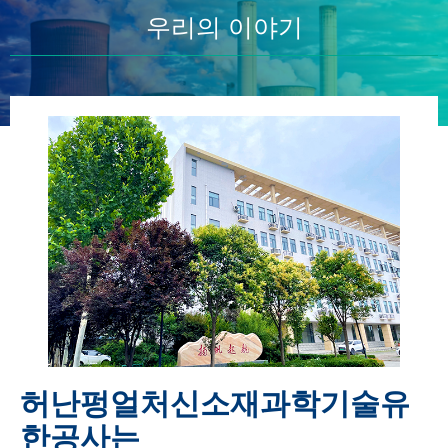
우리의 이야기
허난펑얼처신소재과학기술유
한공사는