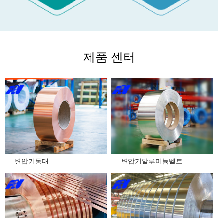
제품 센터
多年专注铜铝产品
24小时服务热线
0379—60896097
변압기동대
변압기알루미늄벨트