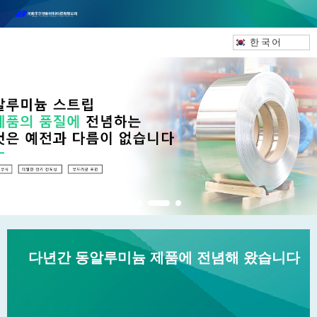
허난펑얼처신소재과학기술유한공사는 합작 컨설팅을 환영합니다!
연락 전화：18037947756
한국어
다년간 동알루미늄 제품에 전념해 왔습니다