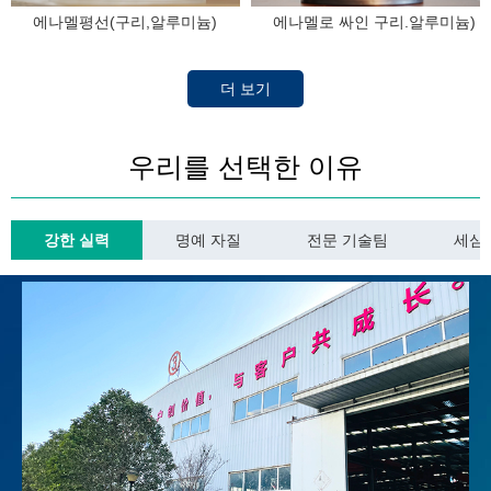
에나멜평선(구리,알루미늄)
에나멜로 싸인 구리.알루미늄)
더 보기
우리를 선택한 이유
강한 실력
명예 자질
전문 기술팀
세심