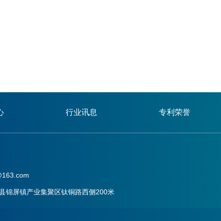
心
行业讯息
专利荣誉
163.com
县锦屏镇产业集聚区钛铜路西侧200米