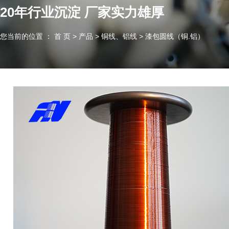
20年行业沉淀 厂家实力雄厚
您当前的位置 ： 首 页
>
产品
>
铜线、铝线
>
漆包圆线（铜.铝）