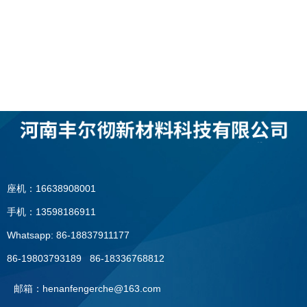
座机：16638908001
手机：13598186911
Whatsapp: 86-18837911177
86-19803793189 86-18336768812
邮箱：henanfengerche@163.com