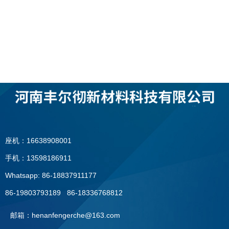
座机：16638908001
手机：13598186911
Whatsapp: 86-18837911177
86-19803793189 86-18336768812
邮箱：henanfengerche@163.com