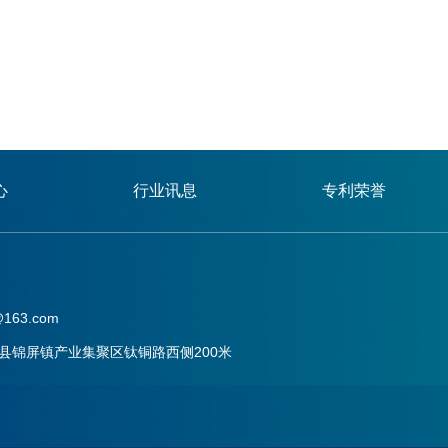
心
行业讯息
专利荣誉
163.com
县锦屏镇产业集聚区钛铜路西侧200米