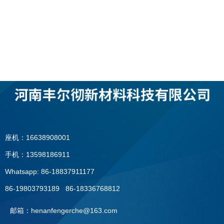
座机：16638908001
手机：13598186911
Whatsapp: 86-18837911177
86-19803793189 86-18336768812
邮箱：henanfengerche@163.com