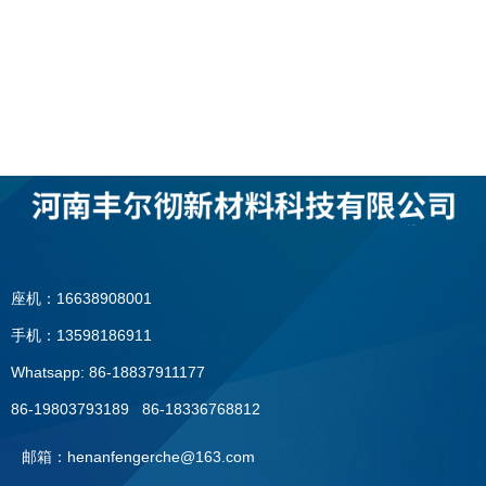
座机：16638908001
手机：13598186911
Whatsapp: 86-18837911177
86-19803793189 86-18336768812
邮箱：henanfengerche@163.com