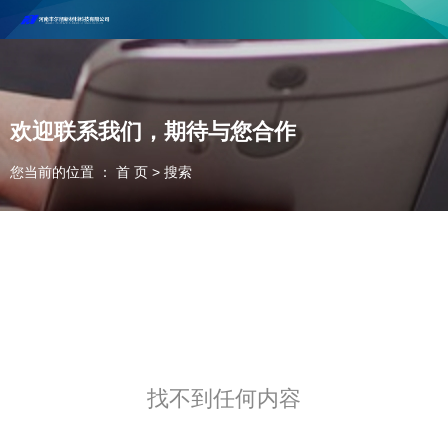
河南丰尔彻新材料科技有限公司欢迎合作咨询！
联系电话：18037947756
欢迎联系我们，期待与您合作
您当前的位置 ： 首 页
>
搜索
找不到任何内容