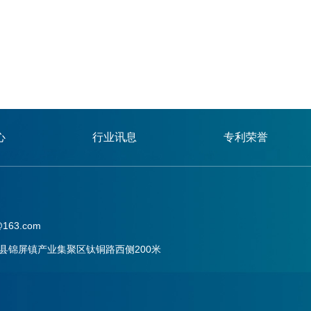
心
行业讯息
专利荣誉
163.com
县锦屏镇产业集聚区钛铜路西侧200米