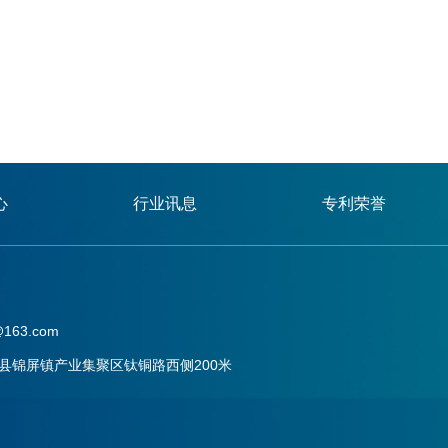
心
行业讯息
专利荣誉
163.com
县锦屏镇产业集聚区钛铜路西侧200米