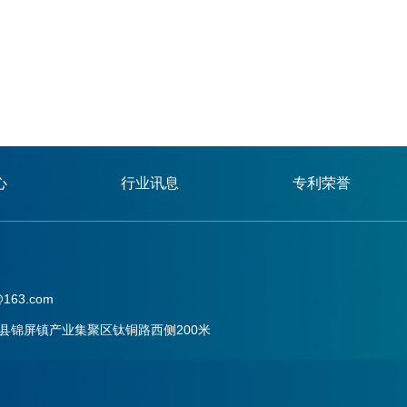
心
行业讯息
专利荣誉
163.com
县锦屏镇产业集聚区钛铜路西侧200米