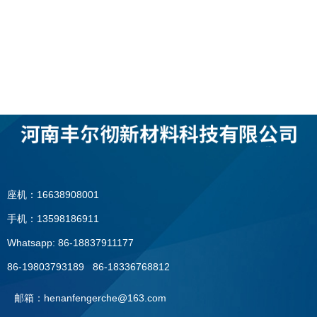
座机：16638908001
手机：13598186911
Whatsapp: 86-18837911177
86-19803793189 86-18336768812
邮箱：henanfengerche@163.com