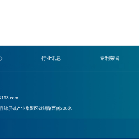
心
行业讯息
专利荣誉
163.com
县锦屏镇产业集聚区钛铜路西侧200米