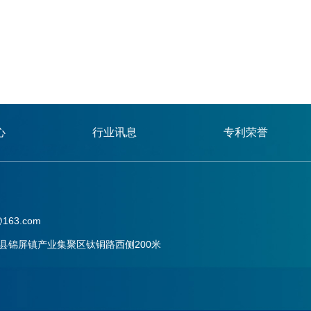
心
行业讯息
专利荣誉
163.com
县锦屏镇产业集聚区钛铜路西侧200米