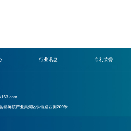
心
行业讯息
专利荣誉
163.com
县锦屏镇产业集聚区钛铜路西侧200米